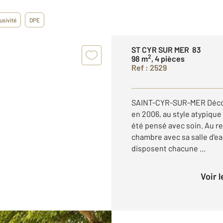
usivité
DPE
ST CYR SUR MER 83
2
98 m
, 4 pièces
Ref : 2529
SAINT-CYR-SUR-MER Découv
en 2006, au style atypiqu
été pensé avec soin. Au r
chambre avec sa salle d'ea
disposent chacune ...
Voir 