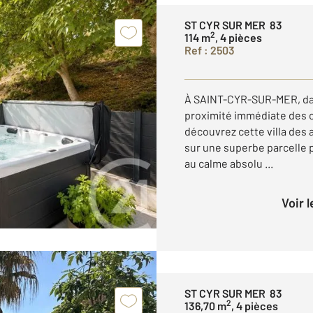
ST CYR SUR MER 83
2
114 m
, 4 pièces
Ref : 2503
À SAINT-CYR-SUR-MER, dans
proximité immédiate des 
découvrez cette villa des
sur une superbe parcelle p
au calme absolu ...
Voir 
ST CYR SUR MER 83
2
136,70 m
, 4 pièces