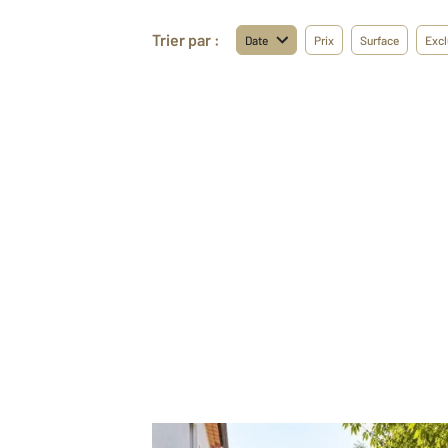
Trier par :
Date
Prix
Surface
Excl