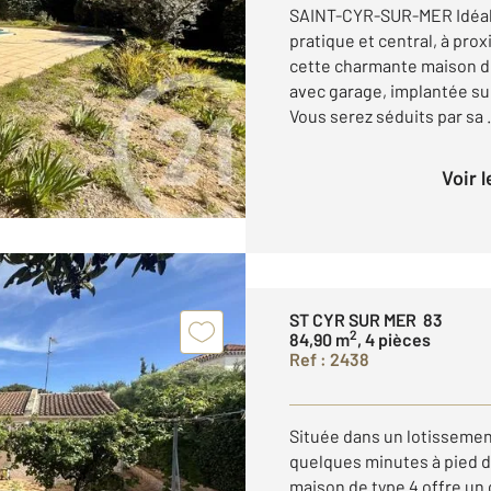
SAINT-CYR-SUR-MER Idéale
pratique et central, à prox
cette charmante maison de
avec garage, implantée sur
Vous serez séduits par sa .
Voir 
ST CYR SUR MER 83
2
84,90 m
, 4 pièces
Ref : 2438
Située dans un lotissemen
quelques minutes à pied d
maison de type 4 offre un c