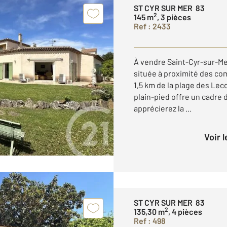
ST CYR SUR MER 83
2
145 m
, 3 pièces
Ref : 2433
À vendre Saint-Cyr-sur-Me
située à proximité des co
1,5 km de la plage des Le
plain-pied offre un cadre 
apprécierez la ...
Voir 
ST CYR SUR MER 83
2
135,30 m
, 4 pièces
Ref : 498