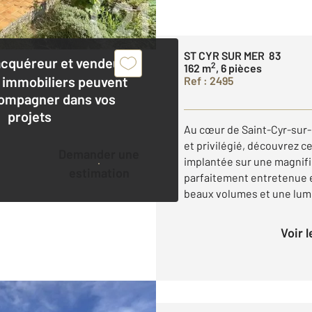
ST CYR SUR MER 83
acquéreur et vendeur,
2
162 m
, 6 pièces
 immobiliers peuvent
Ref : 2495
ompagner dans vos
projets
Au cœur de Saint-Cyr-sur
et privilégié, découvrez ce
Demander une
implantée sur une magnifi
estimation
parfaitement entretenue e
beaux volumes et une lumi
Voir 