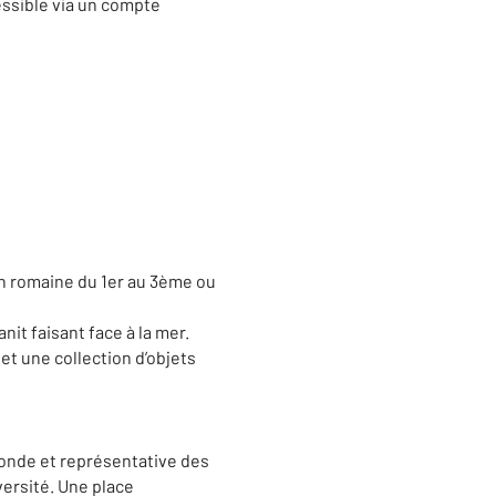
essible via un compte
n romaine du 1er au 3ème ou
nit faisant face à la mer.
et une collection d’objets
monde et représentative des
versité. Une place